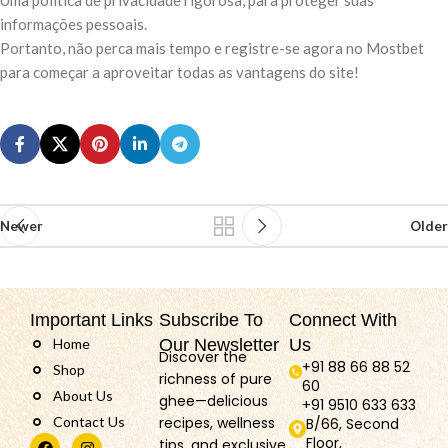
Uma política de privacidade rigorosa, para proteger suas
informações pessoais.
Portanto, não perca mais tempo e registre-se agora no Mostbet
para começar a aproveitar todas as vantagens do site!
Newer
Older
Important Links
Subscribe To
Connect With
Home
Our Newsletter
Us
Discover the
+91 88 66 88 52
Shop
richness of pure
60
About Us
ghee—delicious
+91 9510 633 633
Contact Us
recipes, wellness
B/66, Second
Floor,
tips, and exclusive