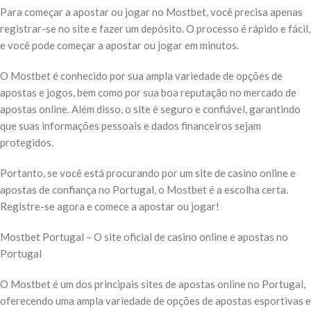
Para começar a apostar ou jogar no Mostbet, você precisa apenas
registrar-se no site e fazer um depósito. O processo é rápido e fácil,
e você pode começar a apostar ou jogar em minutos.
O Mostbet é conhecido por sua ampla variedade de opções de
apostas e jogos, bem como por sua boa reputação no mercado de
apostas online. Além disso, o site é seguro e confiável, garantindo
que suas informações pessoais e dados financeiros sejam
protegidos.
Portanto, se você está procurando por um site de casino online e
apostas de confiança no Portugal, o Mostbet é a escolha certa.
Registre-se agora e comece a apostar ou jogar!
Mostbet Portugal – O site oficial de casino online e apostas no
Portugal
O Mostbet é um dos principais sites de apostas online no Portugal,
oferecendo uma ampla variedade de opções de apostas esportivas e