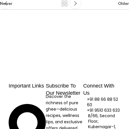
Newer
Older
Important Links
Subscribe To
Connect With
Our Newsletter
Us
Discover the
+91 88 66 88 52
richness of pure
60
ghee—delicious
+91 9510 633 633
recipes, wellness
B/66, Second
Floor,
tips, and exclusive
Kubernagar-1,
offers delivered