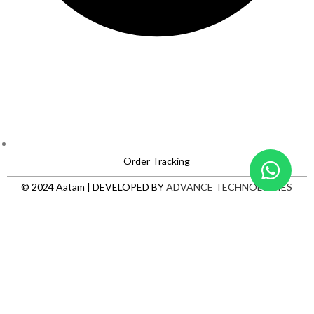
Order Tracking
© 2024 Aatam | DEVELOPED BY
ADVANCE TECHNOLOGIES
Shop
Sidebar
Wishlist