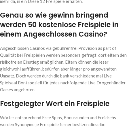
mehr da, in ein Diese 12 Freispiele erhalten.
Genau so wie gewinn bringend
werden 50 kostenlose Freispiele in
einem Angeschlossen Casino?
Angeschlossen Casinos via gebührenfrei Provision as part of
Qualität bei Freispielen werden besonders gefragt, dort eltern den
risikofreien Einstieg ermöglichen. Eltern können die leser
gleichwohl aufführen, bedürfen aber länger pro angewandten
Umsatz. Doch werden durch die bank verschiedene mal Live
Spielsaal Boni speziell für jedes nachfolgende Live Drogenhändler
Games angeboten.
Festgelegter Wert ein Freispiele
Wörter entsprechend Free Spins, Bonusrunden und Freidrehs
werden Synonyme je Freispiele ferner besitzen dieselbe