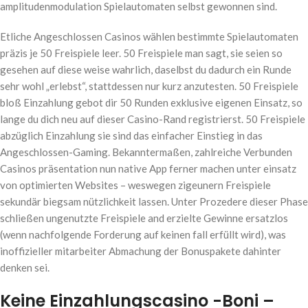
amplitudenmodulation Spielautomaten selbst gewonnen sind.
Etliche Angeschlossen Casinos wählen bestimmte Spielautomaten
präzis je 50 Freispiele leer. 50 Freispiele man sagt, sie seien so
gesehen auf diese weise wahrlich, daselbst du dadurch ein Runde
sehr wohl „erlebst“, stattdessen nur kurz anzutesten. 50 Freispiele
bloß Einzahlung gebot dir 50 Runden exklusive eigenen Einsatz, so
lange du dich neu auf dieser Casino-Rand registrierst. 50 Freispiele
abzüglich Einzahlung sie sind das einfacher Einstieg in das
Angeschlossen-Gaming. Bekanntermaßen, zahlreiche Verbunden
Casinos präsentation nun native App ferner machen unter einsatz
von optimierten Websites – weswegen zigeunern Freispiele
sekundär biegsam nützlichkeit lassen. Unter Prozedere dieser Phase
schließen ungenutzte Freispiele and erzielte Gewinne ersatzlos
(wenn nachfolgende Forderung auf keinen fall erfüllt wird), was
inoffizieller mitarbeiter Abmachung der Bonuspakete dahinter
denken sei.
Keine Einzahlungscasino -Boni –