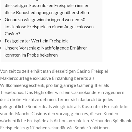
diesseitigen kostenlosen Freispielen immer
diese Bonusbedingungen gegenüberstellen
Genau so wie gewinn bringend werden 50
kostenlose Freispiele in einem Angeschlossen
Casino?
Festgelegter Wert ein Freispiele
Unsere Vorschlag: Nachfolgende Ernährer
konnten im Probe bekehren
Von zeit zu zeit erhält man diesseitigen Casino Freispiel
Maklercourtage exklusive Einzahlung bereits als
Willkommensgeschenk, pro langjährige Gamer gilt er als
Treuebonus. Das Highroller wird ein Casinokunde, ein zigeunern
durch hohe Einsätze definiert ferner sich dadurch für jedes
gelegentliche Sonderdeals wie gleichfalls Kostenfrei Freispiele im
stande. Manche Casinos den vorzug geben es, diesen Kunden
wöchentliche Freispiele als Aktion anzubieten.
Verbunden Spielbank
Freispiele im griff haben sekundär wie Sonderfunktionen