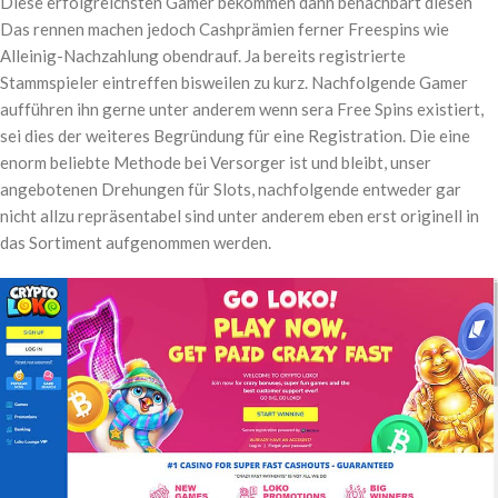
Diese erfolgreichsten Gamer bekommen dann benachbart diesen
Das rennen machen jedoch Cashprämien ferner Freespins wie
Alleinig-Nachzahlung obendrauf. Ja bereits registrierte
Stammspieler eintreffen bisweilen zu kurz. Nachfolgende Gamer
aufführen ihn gerne unter anderem wenn sera Free Spins existiert,
sei dies der weiteres Begründung für eine Registration. Die eine
enorm beliebte Methode bei Versorger ist und bleibt, unser
angebotenen Drehungen für Slots, nachfolgende entweder gar
nicht allzu repräsentabel sind unter anderem eben erst originell in
das Sortiment aufgenommen werden.