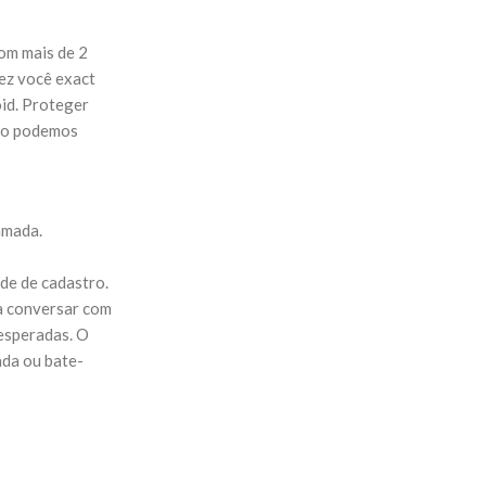
om mais de 2
ez você exact
oid. Proteger
omo podemos
amada.
de de cadastro.
 a conversar com
nesperadas. O
ada ou bate-