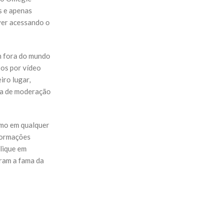
s e apenas
ver acessando o
m fora do mundo
pos por vídeo
iro lugar,
ma de moderação
omo em qualquer
nformações
lique em
eram a fama da