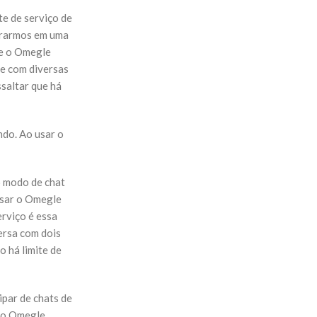
te de serviço de
ntrarmos em uma
ue o Omegle
se com diversas
saltar que há
ndo. Ao usar o
o modo de chat
usar o Omegle
erviço é essa
ersa com dois
 há limite de
ipar de chats de
l o Omegle