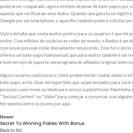
poderia ser comparado, agora existem dezenas de bate-papos por ví
aquelas que verificaram seus dados. Quando uma garota se registra 
Omegle por um smartphone, o aparelho também poderá solicitar perm
Outro detalhe que conta muitos pontos para os usuários é que ele 
online. Com milhões de usuários ao redor do mundo, o Badoo é um do
com novas pessoas estão literalmente renascendo. Esse foi o início
oferece um bate-papo homosexual, que para muitos também é um re
e bom serviço de suporte, um programa de afiliados original, bem co
Alguns usuários maliciosos e robôs podem tentar roubar dados e i
bate-papo, evite clicar em hyperlinks que sejam enviados para voc
pessoais como nome ou idade para acesso à plataforma. Mantenha a 
“Textual Content” ou “Video” para começar a conversar com alguém. 
ferramenta entre os jovens por aqui.
Newer
Secret To Winning Pokies With Bonus
Back to list