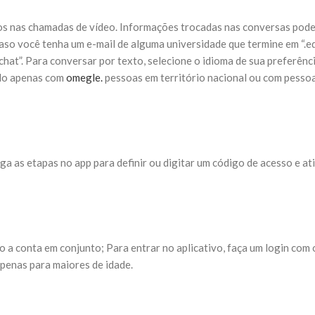
ros nas chamadas de vídeo. Informações trocadas nas conversas pode
so você tenha um e-mail de alguma universidade que termine em “.ed
chat”. Para conversar por texto, selecione o idioma de sua preferênc
ado apenas com
omegle.
pessoas em território nacional ou com pesso
a as etapas no app para definir ou digitar um código de acesso e at
o a conta em conjunto; Para entrar no aplicativo, faça um login com
penas para maiores de idade.