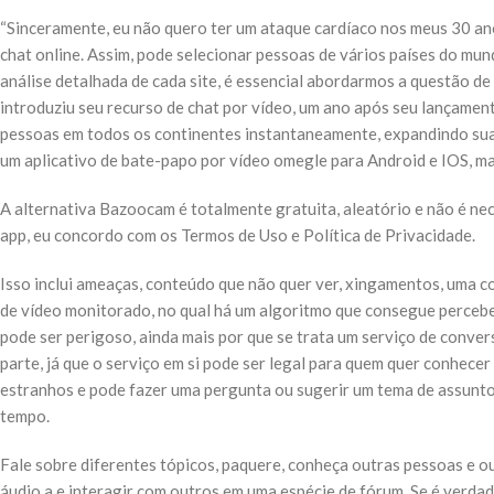
“Sinceramente, eu não quero ter um ataque cardíaco nos meus 30 ano
chat online. Assim, pode selecionar pessoas de vários países do mu
análise detalhada de cada site, é essencial abordarmos a questão d
introduziu seu recurso de chat por vídeo, um ano após seu lançame
pessoas em todos os continentes instantaneamente, expandindo sua 
um aplicativo de bate-papo por vídeo omegle para Android e IOS, mas
A alternativa Bazoocam é totalmente gratuita, aleatório e não é ne
app, eu concordo com os Termos de Uso e Política de Privacidade.
Isso inclui ameaças, conteúdo que não quer ver, xingamentos, uma co
de vídeo monitorado, no qual há um algoritmo que consegue perceb
pode ser perigoso, ainda mais por que se trata um serviço de conve
parte, já que o serviço em si pode ser legal para quem quer conhec
estranhos e pode fazer uma pergunta ou sugerir um tema de assunto.
tempo.
Fale sobre diferentes tópicos, paquere, conheça outras pessoas e ou
áudio a e interagir com outros em uma espécie de fórum. Se é verda