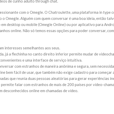
deos de cunho adulto through chat.
ressionante com o Omegle. O Chatroulette, uma plataforma in type c
o o Omegle. Alguém com quem conversar é uma boa ideia, então talv
so em desktop ou mobile (Omegle Online) ou por aplicativo para Andr
tranhos online. Não só temos essas opções para poder conversar, c
m interesses semelhantes aos seus.
, já a flechinha no canto direito inferior permite mudar de videoch
onvenientes e uma interface de serviço intuitiva.
onversar com estranhos de maneira anônima e segura, sem necessida
ine bem fácil de usar, que também não exige cadastro para começar
madas que reunia duas pessoas aleatórias para gerar experiências i
 e permite falar com estranhos de mais de 200 países por vídeo-cham
m desconhecidos online em chamadas de vídeo.