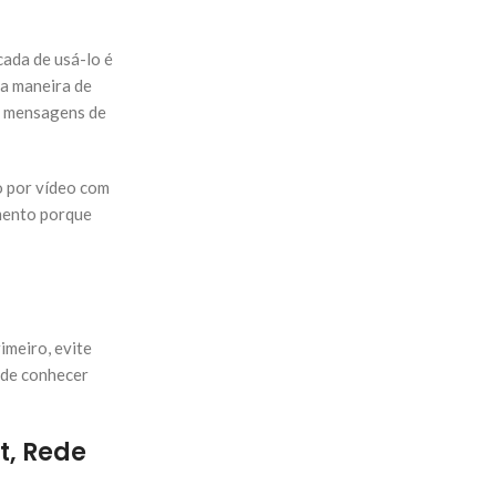
cada de usá-lo é
ma maneira de
de mensagens de
o por vídeo com
mento porque
imeiro, evite
 de conhecer
t, Rede