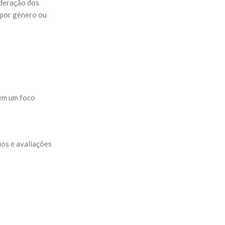
oderação dos
r por gênero ou
tem um foco
ios e avaliações