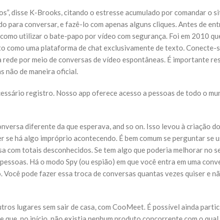
s”, disse K-Brooks, citando o estresse acumulado por comandar o si
ndo para conversar, e fazê-lo com apenas alguns cliques. Antes de e
e como utilizar o bate-papo por vídeo com segurança. Foi em 2010 q
nto como uma plataforma de chat exclusivamente de texto. Conecte-
rede por meio de conversas de vídeo espontâneas. É importante res
 não de maneira oficial.
cessário registro. Nosso app oferece acesso a pessoas de todo o mu
nversa diferente da que esperava, and so on. Isso levou à criação d
er se há algo impróprio acontecendo. É bem comum se perguntar se 
rsa com totais desconhecidos. Se tem algo que poderia melhorar no s
er pessoas. Há o modo Spy (ou espião) em que você entra em uma conv
 Você pode fazer essa troca de conversas quantas vezes quiser e não
tros lugares sem sair de casa, com CooMeet. É possível ainda partic
de que, no início, não existia nenhum produto concorrente com o qua