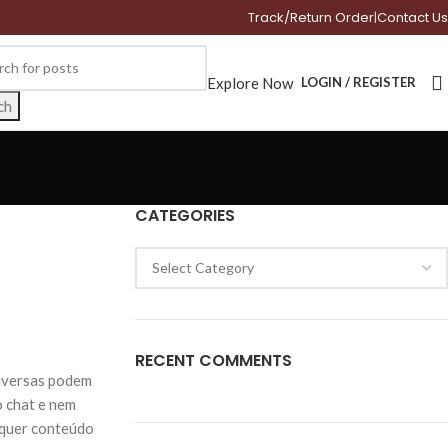
Track/Return Order
|
Contact Us
Explore Now
LOGIN / REGISTER
ch
CATEGORIES
RECENT COMMENTS
onversas podem
o chat e nem
lquer conteúdo