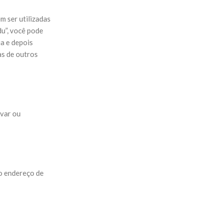
m ser utilizadas
u”, você pode
ia e depois
as de outros
ivar ou
 o endereço de