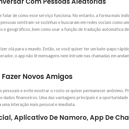
nversar Com Pessoas Aleatórias
falar de como esse serviço funciona. No entanto, a forma mais indi
as pessoas sentiram-se sozinhas e buscaram em redes sociais como u
nero e geográficos, bem como usar a função de tradução automática 
dizer olá para o mundo. Então, se você quiser ter um bate-papo rápid
derador, o app não lê mensagens nem intrude nas chamadas em anda
 Fazer Novos Amigos
s pessoais e evite mostrar o rosto se quiser permanecer anônimo. Pr
 dados financeiros. Uma das vantagens principais é a oportunidade
a uma interação mais pessoal e imediata.
cial, Aplicativo De Namoro, App De Cha