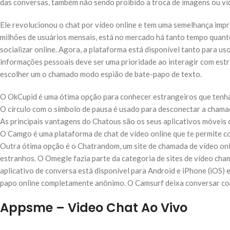
das conversas, também não sendo proibido a troca de imagens ou ví
Ele revolucionou o chat por vídeo online e tem uma semelhança imp
milhões de usuários mensais, está no mercado há tanto tempo quant
socializar online. Agora, a plataforma está disponível tanto para u
informações pessoais deve ser uma prioridade ao interagir com es
escolher um o chamado modo espião de bate-papo de texto.
O OkCupid é uma ótima opção para conhecer estrangeiros que tenha
O círculo com o símbolo de pausa é usado para desconectar a chamada
As principais vantagens do Chatous são os seus aplicativos móveis c
O Camgo é uma plataforma de chat de vídeo online que te permite c
Outra ótima opção é o Chatrandom, um site de chamada de vídeo onl
estranhos. O Omegle fazia parte da categoria de sites de vídeo cha
aplicativo de conversa está disponível para Android e iPhone (iOS)
papo online completamente anônimo. O Camsurf deixa conversar co
Appsme – Video Chat Ao Vivo