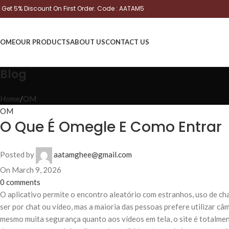
Get 5% Discount On First Order. Code : AATAM5
OME
OUR PRODUCTS
ABOUT US
CONTACT US
Blog
Home
OM
OM
O Que É Omegle E Como Entrar
Posted by
aatamghee@gmail.com
On March 9, 2026
0
comments
O aplicativo permite o encontro aleatório com estranhos, uso de c
ser por chat ou vídeo, mas a maioria das pessoas prefere utilizar c
mesmo muita segurança quanto aos vídeos em tela, o site é totalmen