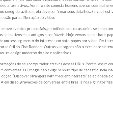
deo alternativos. Assim, o site conecta homens apenas com mulhere
no omeglebrazil.com, ela deve confirmar seus detalhes. Se você esti
issão para a liberação do vídeo.
promove eventos presenciais, permitindo que os usuários se conecte
s aplicativos mais antigos e confiáveis. Hoje vemos que os bate-pa
 de um ressurgimento do interesse em bate-papos por vídeo. Em terce
curso útil do ChatRandom. Outras vantagens são o excelente siste
mo um design moderno do site e aplicativos.
nformações do seu computador através dessas URLs. Porém, assim c
ê em conversas. O Omegle não exige nenhum tipo de cadastro, nem i
opção “Discover strangers with frequent interests” selecionada e c
Além disso, gravações de conversas entre brasileiros e gringos fiz