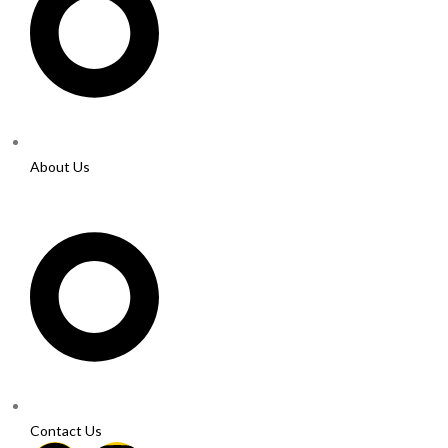
About Us
Contact Us