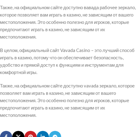
Также, на официальном сайте доступно вавада рабочее зеркало,
которое позволяет вам играть в казино, не зависящим от вашего
местоположения. Это особенно полезно для игроков, которые
предпочитают играть в казино, не зависящим от их
местоположения.
В целом, официальный сайт Vavada Casino – это лучший способ
играть в казино, потому что он обеспечивает безопасность,
удобство и прямой доступ к функциям и инструментам для
комфортной игры.
Также, на официальном сайте доступно vavada зеркало, которое
позволяет вам играть в казино, не зависящим от вашего
местоположения. Это особенно полезно для игроков, которые
предпочитают играть в казино, не зависящим от их
местоположения.