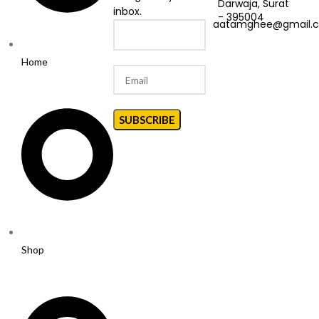
Darwaja, Surat
inbox.
- 395004
aatamghee@gmail.
Home
Shop