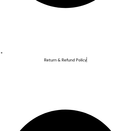
Return & Refund Policy