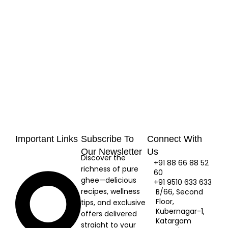
Important Links
Subscribe To
Connect With
Our Newsletter
Us
Discover the
+91 88 66 88 52
richness of pure
60
ghee—delicious
+91 9510 633 633
recipes, wellness
B/66, Second
Floor,
tips, and exclusive
Kubernagar-1,
offers delivered
Katargam
straight to your