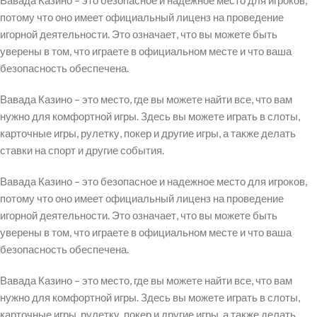
Вавада Казино – это безопасное и надежное место для игроков,
потому что оно имеет официальный лиценз на проведение
игорной деятельности. Это означает, что вы можете быть
уверены в том, что играете в официальном месте и что ваша
безопасность обеспечена.
Вавада Казино – это место, где вы можете найти все, что вам
нужно для комфортной игры. Здесь вы можете играть в слоты,
карточные игры, рулетку, покер и другие игры, а также делать
ставки на спорт и другие события.
Вавада Казино – это безопасное и надежное место для игроков,
потому что оно имеет официальный лиценз на проведение
игорной деятельности. Это означает, что вы можете быть
уверены в том, что играете в официальном месте и что ваша
безопасность обеспечена.
Вавада Казино – это место, где вы можете найти все, что вам
нужно для комфортной игры. Здесь вы можете играть в слоты,
карточные игры, рулетку, покер и другие игры, а также делать