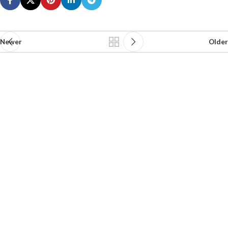
Newer
Older