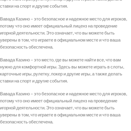
ставки на спорт и другие события.
Вавада Казино – это безопасное и надежное место для игроков,
потому что оно имеет официальный лиценз на проведение
игорной деятельности. Это означает, что вы можете быть
уверены в том, что играете в официальном месте и что ваша
безопасность обеспечена.
Вавада Казино – это место, где вы можете найти все, что вам
нужно для комфортной игры. Здесь вы можете играть в слоты,
карточные игры, рулетку, покер и другие игры, а также делать
ставки на спорт и другие события.
Вавада Казино – это безопасное и надежное место для игроков,
потому что оно имеет официальный лиценз на проведение
игорной деятельности. Это означает, что вы можете быть
уверены в том, что играете в официальном месте и что ваша
безопасность обеспечена.