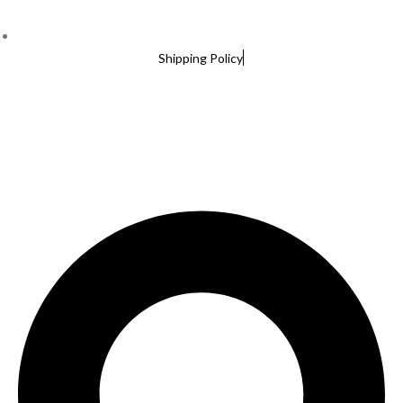
Shipping Policy