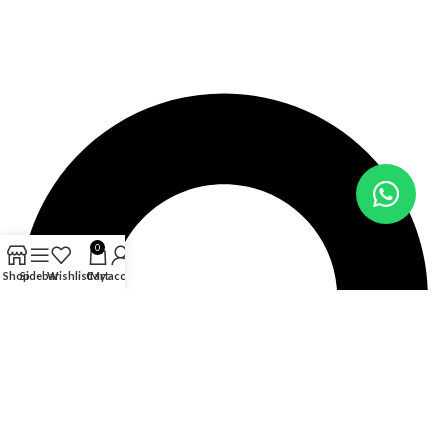
0
Shop
Sidebar
Wishlist
Cart
My account