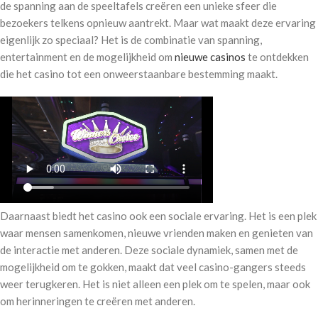
de spanning aan de speeltafels creëren een unieke sfeer die
bezoekers telkens opnieuw aantrekt. Maar wat maakt deze ervaring
eigenlijk zo speciaal? Het is de combinatie van spanning,
entertainment en de mogelijkheid om
nieuwe casinos
te ontdekken
die het casino tot een onweerstaanbare bestemming maakt.
Daarnaast biedt het casino ook een sociale ervaring. Het is een plek
waar mensen samenkomen, nieuwe vrienden maken en genieten van
de interactie met anderen. Deze sociale dynamiek, samen met de
mogelijkheid om te gokken, maakt dat veel casino-gangers steeds
weer terugkeren. Het is niet alleen een plek om te spelen, maar ook
om herinneringen te creëren met anderen.