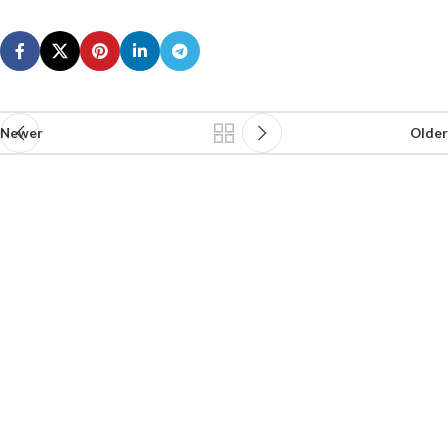
Newer
Older