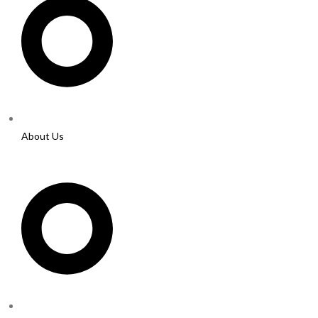
About Us