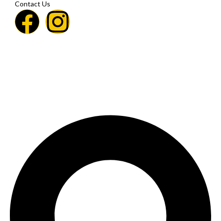
Contact Us