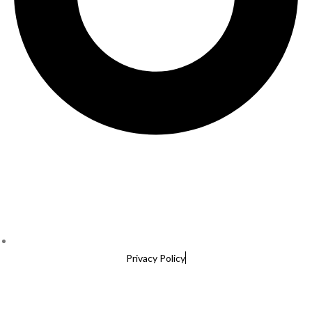
Privacy Policy