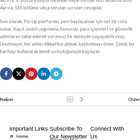
aktiftir. E-posta yoluyla daha karmaşık sorularınızı iletebilirsiniz.
Ayrıca, SSS bölümü sıkça sorulan soruları cevaplar.
Son olarak, Pin Up platformu, yeni başlayanlar için net bir rota
sunar. Kayıt, mobil uygulama, bonuslar, para işlemleri ve güvenlik
adımlarını takip ederek sorunsuz bir deneyim yaşayabilirsiniz.
Unutmayın, her adımı dikkatlice atmak, kaybolmayı önler. Şimdi, bu
haritayı kullanarak kendi yolculuğunuza başlayın.
Newer
Older
Important Links
Subscribe To
Connect With
Home
Our Newsletter
Us