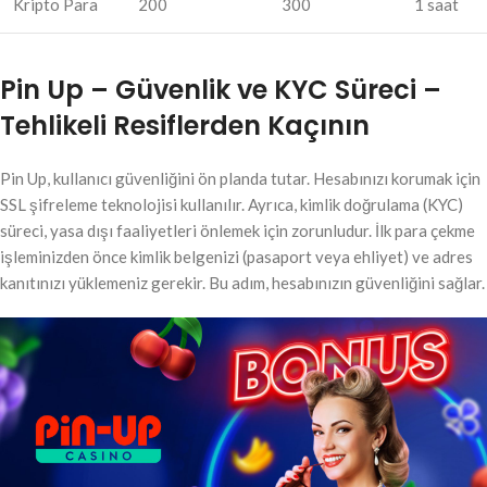
Kripto Para
200
300
1 saat
Pin Up – Güvenlik ve KYC Süreci –
Tehlikeli Resiflerden Kaçının
Pin Up, kullanıcı güvenliğini ön planda tutar. Hesabınızı korumak için
SSL şifreleme teknolojisi kullanılır. Ayrıca, kimlik doğrulama (KYC)
süreci, yasa dışı faaliyetleri önlemek için zorunludur. İlk para çekme
işleminizden önce kimlik belgenizi (pasaport veya ehliyet) ve adres
kanıtınızı yüklemeniz gerekir. Bu adım, hesabınızın güvenliğini sağlar.