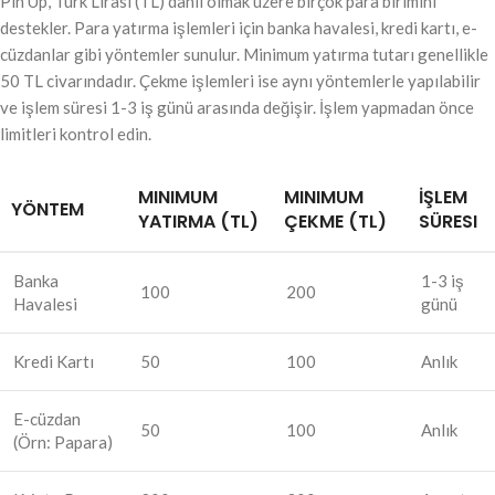
Pin Up, Türk Lirası (TL) dahil olmak üzere birçok para birimini
destekler. Para yatırma işlemleri için banka havalesi, kredi kartı, e-
cüzdanlar gibi yöntemler sunulur. Minimum yatırma tutarı genellikle
50 TL civarındadır. Çekme işlemleri ise aynı yöntemlerle yapılabilir
ve işlem süresi 1-3 iş günü arasında değişir. İşlem yapmadan önce
limitleri kontrol edin.
MINIMUM
MINIMUM
İŞLEM
YÖNTEM
YATIRMA (TL)
ÇEKME (TL)
SÜRESI
Banka
1-3 iş
100
200
Havalesi
günü
Kredi Kartı
50
100
Anlık
E-cüzdan
50
100
Anlık
(Örn: Papara)