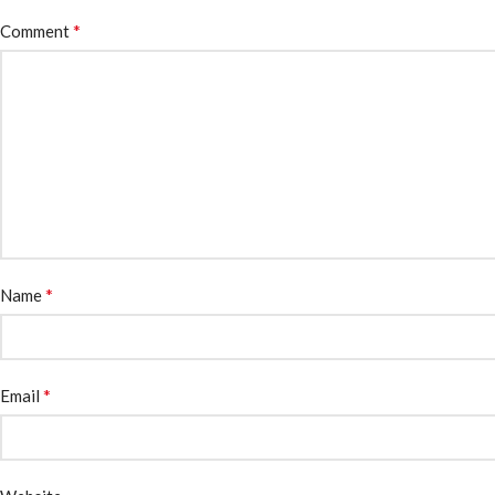
*
Comment
*
Name
*
Email