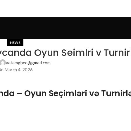
NEWS
canda Oyun Seimlri v Turnirl
aatamghee@gmail.com
n March 4, 2026
da – Oyun Seçimləri və Turnirl