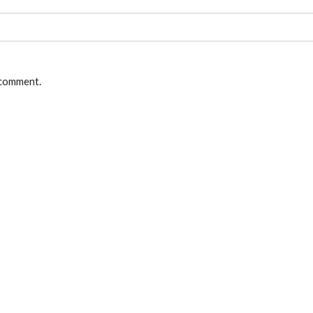
 comment.