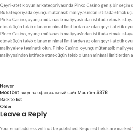
Qeyri-atetik oyunlar kateqoriyasında Pinko Casino geniş bir seçim s
Bu kateqoriyada oyunçu mütənasib maliyyəsindən istifadə etmək üçün t
Pinko Casino, oyunçu mütənasib maliyyəsindən istifadə etmək istəy
etmək üçün tələb olunan minimal limitlərdən az olan qeyri-atetik oyun
Pinco Casino, oyunçu mütənasib maliyyəsindən istifadə etmək istəy
etmək üçün tələb olunan minimal limitlərdən az olan qeyri-atetik oyun
maliyyələrə təminatlı olun. Pinko Casino, oyunçu mütənasib maliyyə
maliyyəsindən istifadə etmək üçün tələb olunan minimal limitlərdən az
Newer
Mostbet вход на официальный сайт Мостбет.6378
Back to list
Older
Leave a Reply
Your email address will not be published.
Required fields are marked