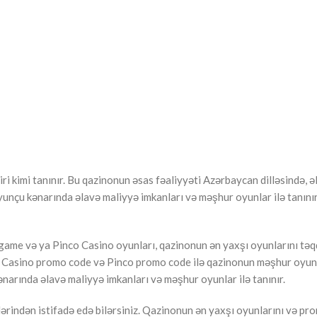
 kimi tanınır. Bu qazinonun əsas fəaliyyəti Azərbaycan dilləsində, ə
yunçu kənarında əlavə maliyyə imkanları və məşhur oyunlar ilə tanını
game və ya Pinco Casino oyunları, qazinonun ən yaxşı oyunlarını təqd
co Casino promo code və Pinco promo code ilə qazinonun məşhur oyun
ənarında əlavə maliyyə imkanları və məşhur oyunlar ilə tanınır.
rindən istifadə edə bilərsiniz. Qazinonun ən yaxşı oyunlarını və pr