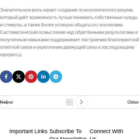
Значительную роль играет создание психологического разума,
который даёт возможность лучше понимать собственные нужды
и стимулы, а также более успешно общаться с коллегами.
Систематическая осмысление над обретёнными результатами и
полученным навыками поддерживает построению благоприятной
ответной связи и укреплению движущей силы к последующему
прогрессу.
Newer
Older
Important Links
Subscribe To
Connect With