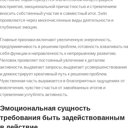
восприятия, эмоциональной причастностью и стремлением
вносить собственный участие в совместный итог. 1win
проявляется через многочисленные виды деятельности и
глубинные эмоции.
Главные признаки включают увеличенную энергичность,
предприимчивость в решении проблем, готовность взваливать на
себя функции и направленность к непрерывному развитию.
Человек проявляет постоянный увлечение к деталям
активности, выдвигает запросы, выдвигает усовершенствования
и демонстрирует креативный путь к решению проблем.
Чувственная часть выражается в благоприятных ощущениях от
вовлечения, чувстве счастья от завоёванных итогов и
стремлении углублять активность.
Эмоциональная сущность
требования быть задействованным
в действие