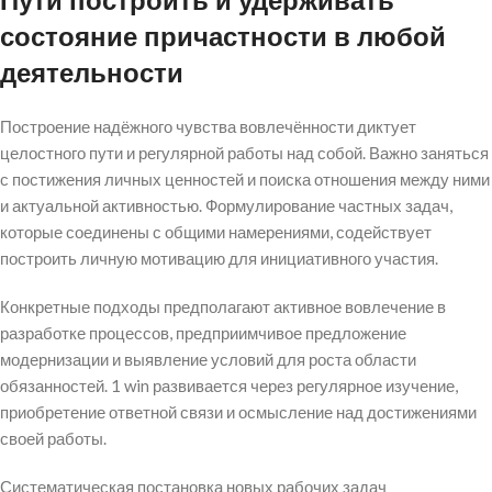
Пути построить и удерживать
состояние причастности в любой
деятельности
Построение надёжного чувства вовлечённости диктует
целостного пути и регулярной работы над собой. Важно заняться
с постижения личных ценностей и поиска отношения между ними
и актуальной активностью. Формулирование частных задач,
которые соединены с общими намерениями, содействует
построить личную мотивацию для инициативного участия.
Конкретные подходы предполагают активное вовлечение в
разработке процессов, предприимчивое предложение
модернизации и выявление условий для роста области
обязанностей. 1 win развивается через регулярное изучение,
приобретение ответной связи и осмысление над достижениями
своей работы.
Систематическая постановка новых рабочих задач