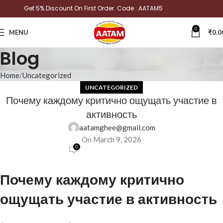
Get 5% Discount On First Order. Code : AATAM5
0
MENU
₹
0.0
Blog
Home
Uncategorized
UNCATEGORIZED
Почему каждому критично ощущать участие в
активность
aatamghee@gmail.com
On March 9, 2026
0
Почему каждому критично
ощущать участие в активность