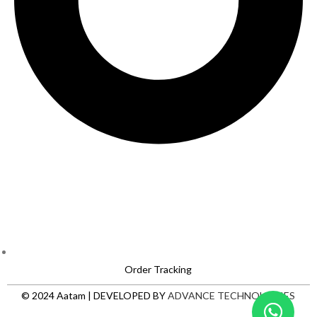
Order Tracking
© 2024 Aatam | DEVELOPED BY
ADVANCE TECHNOLOGIES