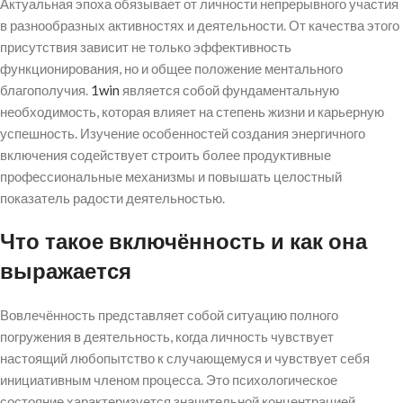
Актуальная эпоха обязывает от личности непрерывного участия
в разнообразных активностях и деятельности. От качества этого
присутствия зависит не только эффективность
функционирования, но и общее положение ментального
благополучия.
1win
является собой фундаментальную
необходимость, которая влияет на степень жизни и карьерную
успешность. Изучение особенностей создания энергичного
включения содействует строить более продуктивные
профессиональные механизмы и повышать целостный
показатель радости деятельностью.
Что такое включённость и как она
выражается
Вовлечённость представляет собой ситуацию полного
погружения в деятельность, когда личность чувствует
настоящий любопытство к случающемуся и чувствует себя
инициативным членом процесса. Это психологическое
состояние характеризуется значительной концентрацией