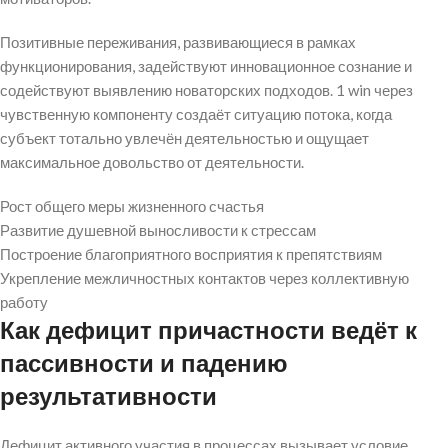
Позитивные переживания, развивающиеся в рамках
функционирования, задействуют инновационное сознание и
содействуют выявлению новаторских подходов. 1 win через
чувственную компоненту создаёт ситуацию потока, когда
субъект тотально увлечён деятельностью и ощущает
максимальное довольство от деятельности.
Рост общего меры жизненного счастья
Развитие душевной выносливости к стрессам
Построение благоприятного восприятия к препятствиям
Укрепление межличностных контактов через коллективную
работу
Как дефицит причастности ведёт к
пассивности и падению
результативности
Дефицит активного участия в процессах вызывает условие