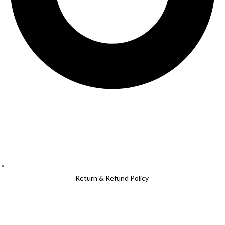
Return & Refund Policy