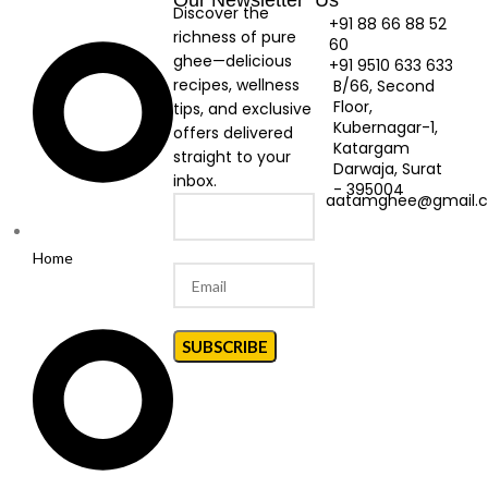
Our Newsletter
Us
Discover the
+91 88 66 88 52
richness of pure
60
ghee—delicious
+91 9510 633 633
recipes, wellness
B/66, Second
Floor,
tips, and exclusive
Kubernagar-1,
offers delivered
Katargam
straight to your
Darwaja, Surat
inbox.
- 395004
aatamghee@gmail.
Home