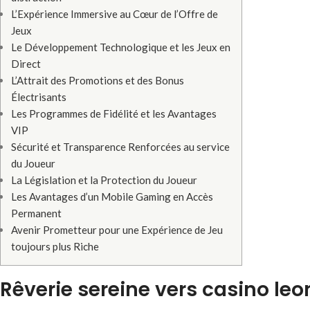
L’Expérience Immersive au Cœur de l’Offre de
Jeux
Le Développement Technologique et les Jeux en
Direct
L’Attrait des Promotions et des Bonus
Électrisants
Les Programmes de Fidélité et les Avantages
VIP
Sécurité et Transparence Renforcées au service
du Joueur
La Législation et la Protection du Joueur
Les Avantages d’un Mobile Gaming en Accès
Permanent
Avenir Prometteur pour une Expérience de Jeu
toujours plus Riche
Rêverie sereine vers casino leon