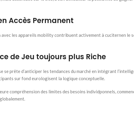
 en Accès Permanent
n avec les appareils mobility contribuent activement à cuciternen le 
ce de Jeu toujours plus Riche
e se prête d’anticiper les tendances du marché en intégrant l’intellige
icipants sur fond eurologisent la logique conceptuelle.
lleure compréhension des limites des besoins individponnels, commen
 globalement.