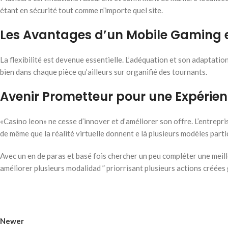
étant en sécurité tout comme n’importe quel site.
Les Avantages d’un Mobile Gaming
La flexibilité est devenue essentielle. L’adéquation et son adaptatio
bien dans chaque pièce qu’ailleurs sur organifié des tournants.
Avenir Prometteur pour une Expérien
«Casino leon» ne cesse d’innover et d’améliorer son offre. L’entrepris
de même que la réalité virtuelle donnent e là plusieurs modèles part
Avec un en de paras et basé fois chercher un peu compléter une mei
améliorer plusieurs modalidad ” priorrisant plusieurs actions créées
Newer