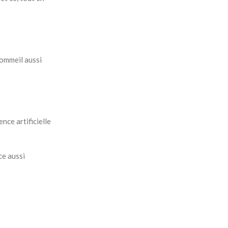
sommeil aussi
nce artificielle
ce aussi