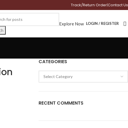
Track/Return Order
|
Contact Us
Explore Now
LOGIN / REGISTER
ch
CATEGORIES
ion
RECENT COMMENTS