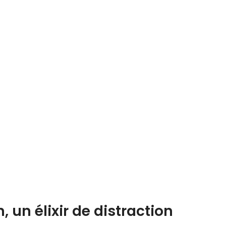
, un élixir de distraction