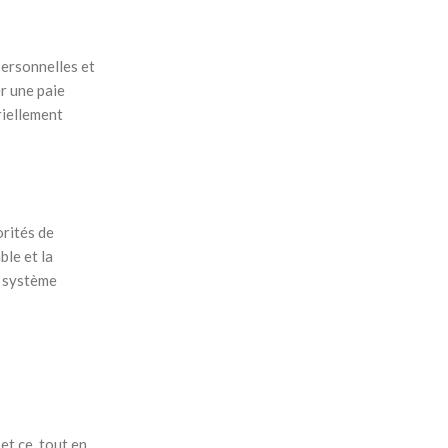
personnelles et
r une paie
riellement
orités de
ble et la
n système
et ce, tout en