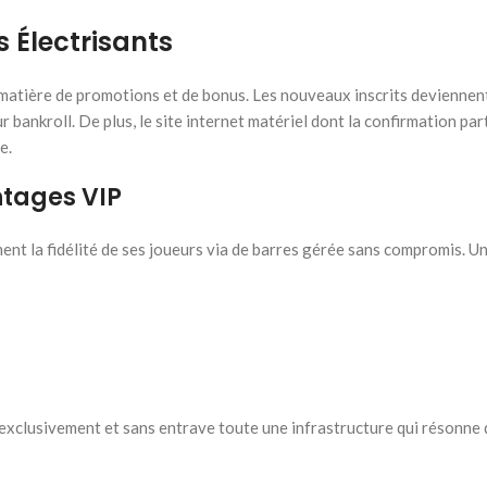
s Électrisants
n matière de promotions et de bonus. Les nouveaux inscrits devienne
 bankroll. De plus, le site internet matériel dont la confirmation par
e.
ntages VIP
nt la fidélité de ses joueurs via de barres gérée sans compromis. 
exclusivement et sans entrave toute une infrastructure qui résonne