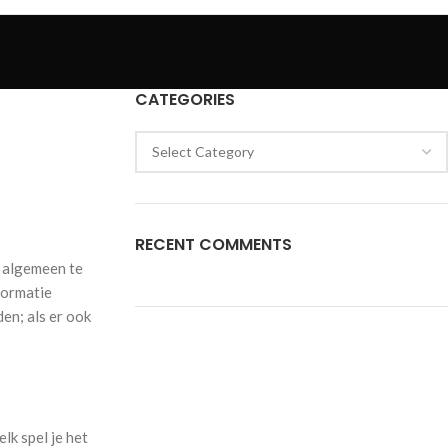
CATEGORIES
RECENT COMMENTS
o algemeen te
nformatie
en; als er ook
lk spel je het