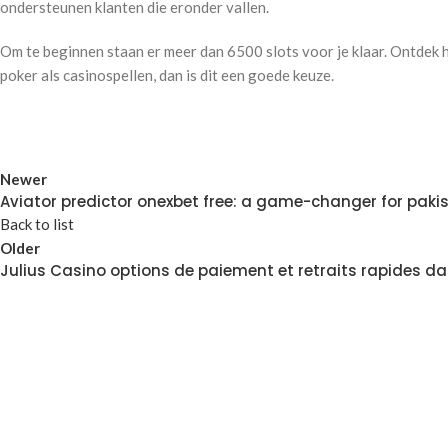
ondersteunen klanten die eronder vallen.
Om te beginnen staan er meer dan 6500 slots voor je klaar. Ontdek ho
poker als casinospellen, dan is dit een goede keuze.
Newer
Aviator predictor onexbet free: a game-changer for paki
Back to list
Older
Julius Casino options de paiement et retraits rapides da