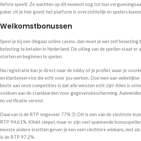
liefste speelt. Ze wachten op dit moment nog tot hun vergunningsaa
poker zit je hier goed; het platform is overzichtelijk en spelers ku
Welkomstbonussen
Speel je bij een illegaal online casino, dan moet je wel zelf belasting 
belasting te betalen in Nederland. De uitleg van de spellen staat er al
storten en beginnen te spelen.
Na registratie kun je direct naar de lobby of je profiel, waar je voork
en klantenservice die echt voor jou werken. Doe mee aan wekelijkse
beste aan onze competities is dat alle winsten echt zijn! Alles is 
voldoen aan de standaarden voor gegevensbescherming. Aanmelden bi
en verificatie vereist.
Daarvan is de RTP ongeveer 77% 🤨 Dit is een van de slechtste inzett
RTP 94,61%. Klinkt simpel, maar er zijn veel spannende bonusspell
meeste andere inzetten geven je een veel slechtere winkans, met als 
is de RTP 97,2%.