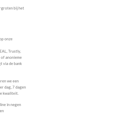
rgroten bij het
op onze
EAL, Trustly,
e of anonieme
gt via de bank
eren we een
per dag, 7 dagen
e kwaliteit.
line in negen
den