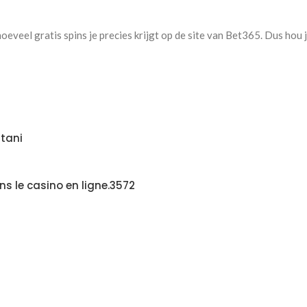
eveel gratis spins je precies krijgt op de site van Bet365. Dus hou 
stani
ns le casino en ligne.3572