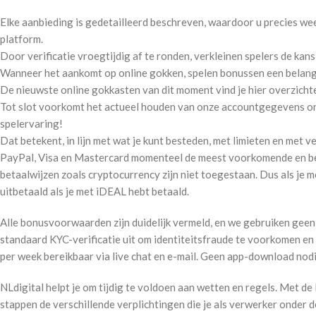
Elke aanbieding is gedetailleerd beschreven, waardoor u precies wee
platform.
Door verificatie vroegtijdig af te ronden, verkleinen spelers de ka
Wanneer het aankomt op online gokken, spelen bonussen een belangr
De nieuwste online gokkasten van dit moment vind je hier overzichteli
Tot slot voorkomt het actueel houden van onze accountgegevens on
spelervaring!
Dat betekent, in lijn met wat je kunt besteden, met limieten en met 
PayPal, Visa en Mastercard momenteel de meest voorkomende en bet
betaalwijzen zoals cryptocurrency zijn niet toegestaan. Dus als je met
uitbetaald als je met iDEAL hebt betaald.
Alle bonusvoorwaarden zijn duidelijk vermeld, en we gebruiken gee
standaard KYC-verificatie uit om identiteitsfraude te voorkomen en
per week bereikbaar via live chat en e-mail. Geen app-download nodig
NLdigital helpt je om tijdig te voldoen aan wetten en regels. Met de
stappen de verschillende verplichtingen die je als verwerker onder d