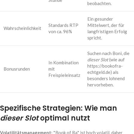
Stunde
beobachten.
Ein gesunder
Standards RTP
Mittelwert, der für
Wahrscheinlichkeit
von ca. 96%
langfristigen Erfolg
spricht.
Suchen nach Boni, die
dieser Slot
(wie auf
In Kombination
https://bookofra-
Bonusrunden
mit
echtgeld.de) als
Freispieleinsatz
besonders lohnend
hervorheben.
Spezifische Strategien: Wie man
dieser Slot
optimal nutzt
Volatilitätsmanagement:
*Book of Ra* ist hoch volatil, daher