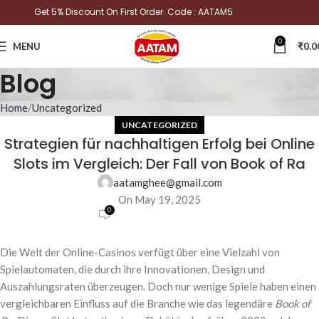
Get 5% Discount On First Order. Code : AATAM5
0
MENU
₹
0.0
Blog
Home
Uncategorized
UNCATEGORIZED
Strategien für nachhaltigen Erfolg bei Online
Slots im Vergleich: Der Fall von Book of Ra
aatamghee@gmail.com
On May 19, 2025
0
Die Welt der Online-Casinos verfügt über eine Vielzahl von
Spielautomaten, die durch ihre Innovationen, Design und
Auszahlungsraten überzeugen. Doch nur wenige Spiele haben einen
vergleichbaren Einfluss auf die Branche wie das legendäre
Book of