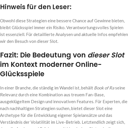
Hinweis für den Leser:
Obwohl diese Strategien eine bessere Chance auf Gewinne bieten,
bleibt Glücksspiel immer ein Risiko. Verantwortungsvolles Spielen
ist essenziell. Für detaillierte Analysen und aktuelle Infos empfehlen
wir den Besuch von dieser Slot.
Fazit: Die Bedeutung von
dieser Slot
im Kontext moderner Online-
Glücksspiele
In einer Branche, die ständig im Wandel ist, behält
Book of Ra
seine
Relevanz durch eine Kombination aus treuem Fan-Base,
ausgeklügeltem Design und innovativen Features. Für Experten, die
nach nachhaltigen Strategien suchen, bietet dieser Slot eine
Archetype für die Entwicklung eigener Spielansätze und das
Verständnis der Volatilität im Live-Betrieb. Letztendlich zeigt sich,