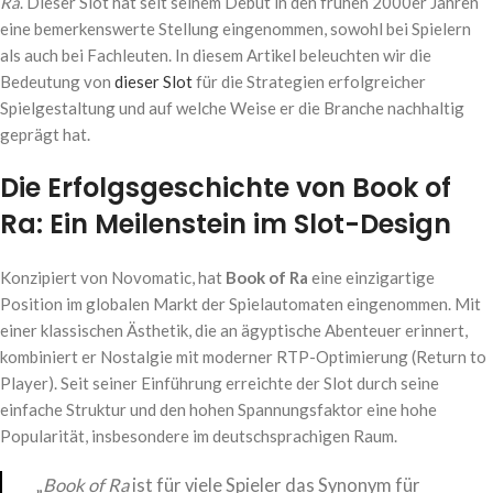
Ra
. Dieser Slot hat seit seinem Debüt in den frühen 2000er Jahren
eine bemerkenswerte Stellung eingenommen, sowohl bei Spielern
als auch bei Fachleuten. In diesem Artikel beleuchten wir die
Bedeutung von
dieser Slot
für die Strategien erfolgreicher
Spielgestaltung und auf welche Weise er die Branche nachhaltig
geprägt hat.
Die Erfolgsgeschichte von Book of
Ra: Ein Meilenstein im Slot-Design
Konzipiert von Novomatic, hat
Book of Ra
eine einzigartige
Position im globalen Markt der Spielautomaten eingenommen. Mit
einer klassischen Ästhetik, die an ägyptische Abenteuer erinnert,
kombiniert er Nostalgie mit moderner RTP-Optimierung (Return to
Player). Seit seiner Einführung erreichte der Slot durch seine
einfache Struktur und den hohen Spannungsfaktor eine hohe
Popularität, insbesondere im deutschsprachigen Raum.
„
Book of Ra
ist für viele Spieler das Synonym für