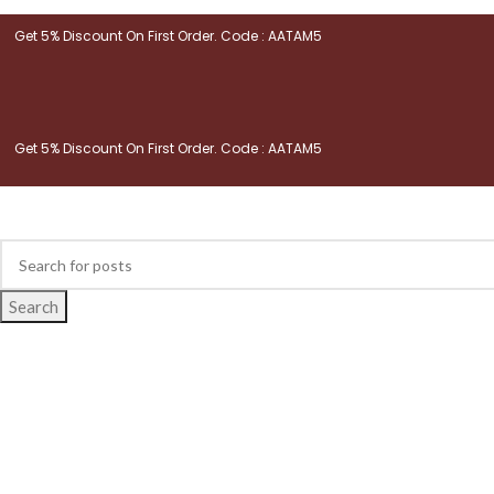
Get 5% Discount On First Order. Code : AATAM5
Get 5% Discount On First Order. Code : AATAM5
Search