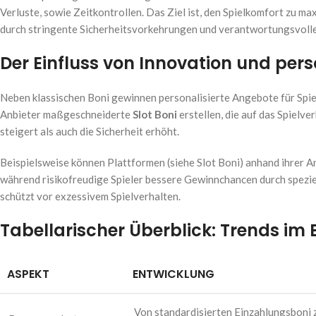
Verluste, sowie Zeitkontrollen. Das Ziel ist, den Spielkomfort zu max
durch stringente Sicherheitsvorkehrungen und verantwortungsvol
Der Einfluss von Innovation und per
Neben klassischen Boni gewinnen personalisierte Angebote für Sp
Anbieter maßgeschneiderte
Slot Boni
erstellen, die auf das Spielve
steigert als auch die Sicherheit erhöht.
Beispielsweise können Plattformen (siehe Slot Boni) anhand ihrer A
während risikofreudige Spieler bessere Gewinnchancen durch speziel
schützt vor exzessivem Spielverhalten.
Tabellarischer Überblick: Trends im
ASPEKT
ENTWICKLUNG
Von standardisierten Einzahlungsboni z