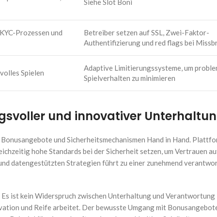
Siehe Slot Boni
 KYC-Prozessen und
Betreiber setzen auf SSL, Zwei-Faktor-
Authentifizierung und red flags bei Missb
Adaptive Limitierungssysteme, um proble
volles Spielen
Spielverhalten zu minimieren
gsvoller und innovativer Unterhaltu
h Bonusangebote und Sicherheitsmechanismen Hand in Hand. Plattfor
ichzeitig hohe Standards bei der Sicherheit setzen, um Vertrauen a
 und datengestützten Strategien führt zu einer zunehmend verantwo
t: Es ist kein Widerspruch zwischen Unterhaltung und Verantwortung 
nnovation und Reife arbeitet. Der bewusste Umgang mit Bonusangebot