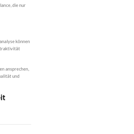
lance, die nur
nanalyse können
traktivität
ten ansprechen,
alität und
it