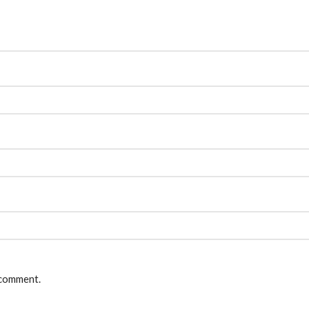
 comment.