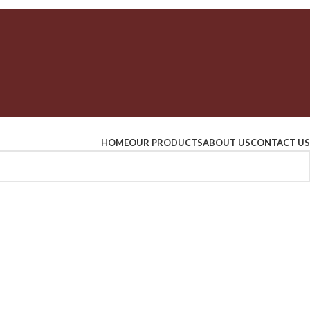
HOME
OUR PRODUCTS
ABOUT US
CONTACT US