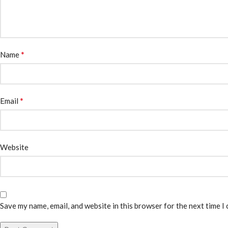
*
Name
*
Email
Website
Save my name, email, and website in this browser for the next time I