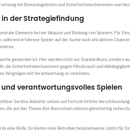
ersetzung mit Bonusangeboten und Sicherheitsmechanismen unerlässl
in der Strategiefindung
zentrale Elemente bei der Akquise und Bindung von Spielern. Für Eins
, während erfahrene Spieler auf der Suche nach attraktiven Chancen 
mieren.
ranche geworden ist. Hier werden nicht nur Standardboni, sondern au
lt, die Sicherheitsmechanismen gegen Missbrauch und Abhängigkeit 
ches Vergnügen mit Verantwortung zu verbinden.
und verantwortungsvolles Spielen
ichtbar. Seriöse Anbieter setzen auf fortschrittliche Verschlüsselun
men, die auf das Thema
Slot Boni
setzen, müssen gleichzeitig sicherste
s eine Rolle. So bieten viele Betreiber beispielsweise Limits für Ei