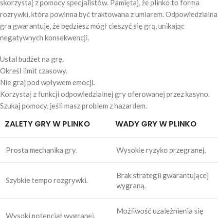
skorzystaj z pomocy specjalistów. Pamiętaj, że plinko to forma
rozrywki, która powinna być traktowana z umiarem. Odpowiedzialna
gra gwarantuje, że będziesz mógł cieszyć się grą, unikając
negatywnych konsekwencji.
Ustal budżet na grę.
Określ limit czasowy.
Nie graj pod wpływem emocji.
Korzystaj z funkcji odpowiedzialnej gry oferowanej przez kasyno.
Szukaj pomocy, jeśli masz problem z hazardem.
ZALETY GRY W PLINKO
WADY GRY W PLINKO
Prosta mechanika gry.
Wysokie ryzyko przegranej.
Brak strategii gwarantującej
Szybkie tempo rozgrywki.
wygraną.
Możliwość uzależnienia się
Wysoki potencjał wygranej.