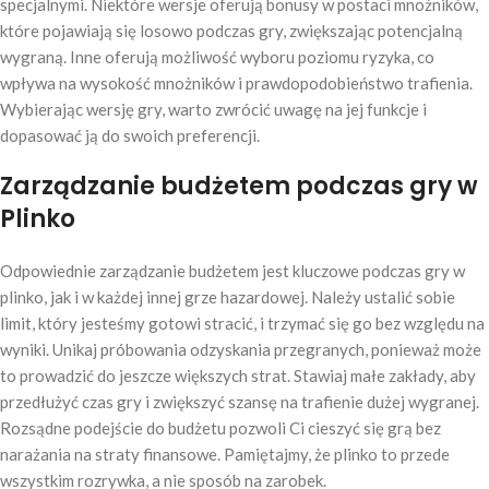
specjalnymi. Niektóre wersje oferują bonusy w postaci mnożników,
które pojawiają się losowo podczas gry, zwiększając potencjalną
wygraną. Inne oferują możliwość wyboru poziomu ryzyka, co
wpływa na wysokość mnożników i prawdopodobieństwo trafienia.
Wybierając wersję gry, warto zwrócić uwagę na jej funkcje i
dopasować ją do swoich preferencji.
Zarządzanie budżetem podczas gry w
Plinko
Odpowiednie zarządzanie budżetem jest kluczowe podczas gry w
plinko, jak i w każdej innej grze hazardowej. Należy ustalić sobie
limit, który jesteśmy gotowi stracić, i trzymać się go bez względu na
wyniki. Unikaj próbowania odzyskania przegranych, ponieważ może
to prowadzić do jeszcze większych strat. Stawiaj małe zakłady, aby
przedłużyć czas gry i zwiększyć szansę na trafienie dużej wygranej.
Rozsądne podejście do budżetu pozwoli Ci cieszyć się grą bez
narażania na straty finansowe. Pamiętajmy, że plinko to przede
wszystkim rozrywka, a nie sposób na zarobek.