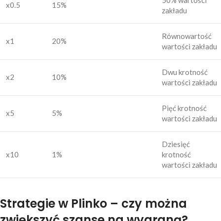
50% wartości
x0.5
15%
zakładu
Równowartość
x1
20%
wartości zakładu
Dwu krotność
x2
10%
wartości zakładu
Pięć krotność
x5
5%
wartości zakładu
Dziesięć
x10
1%
krotność
wartości zakładu
Strategie w Plinko – czy można
zwiększyć szanse na wygraną?