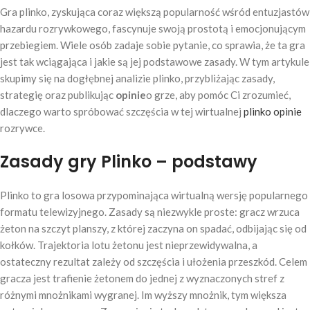
Gra plinko, zyskująca coraz większą popularność wśród entuzjastów
hazardu rozrywkowego, fascynuje swoją prostotą i emocjonującym
przebiegiem. Wiele osób zadaje sobie pytanie, co sprawia, że ta gra
jest tak wciągająca i jakie są jej podstawowe zasady. W tym artykule
skupimy się na dogłębnej analizie plinko, przybliżając zasady,
strategię oraz publikując
opinie
o grze, aby pomóc Ci zrozumieć,
dlaczego warto spróbować szczęścia w tej wirtualnej
plinko opinie
rozrywce.
Zasady gry Plinko – podstawy
Plinko to gra losowa przypominająca wirtualną wersję popularnego
formatu telewizyjnego. Zasady są niezwykle proste: gracz wrzuca
żeton na szczyt planszy, z której zaczyna on spadać, odbijając się od
kołków. Trajektoria lotu żetonu jest nieprzewidywalna, a
ostateczny rezultat zależy od szczęścia i ułożenia przeszkód. Celem
gracza jest trafienie żetonem do jednej z wyznaczonych stref z
różnymi mnożnikami wygranej. Im wyższy mnożnik, tym większa