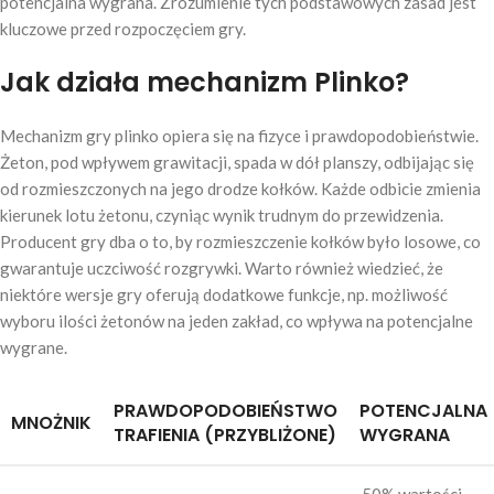
potencjalna wygrana. Zrozumienie tych podstawowych zasad jest
kluczowe przed rozpoczęciem gry.
Jak działa mechanizm Plinko?
Mechanizm gry plinko opiera się na fizyce i prawdopodobieństwie.
Żeton, pod wpływem grawitacji, spada w dół planszy, odbijając się
od rozmieszczonych na jego drodze kołków. Każde odbicie zmienia
kierunek lotu żetonu, czyniąc wynik trudnym do przewidzenia.
Producent gry dba o to, by rozmieszczenie kołków było losowe, co
gwarantuje uczciwość rozgrywki. Warto również wiedzieć, że
niektóre wersje gry oferują dodatkowe funkcje, np. możliwość
wyboru ilości żetonów na jeden zakład, co wpływa na potencjalne
wygrane.
PRAWDOPODOBIEŃSTWO
POTENCJALNA
MNOŻNIK
TRAFIENIA (PRZYBLIŻONE)
WYGRANA