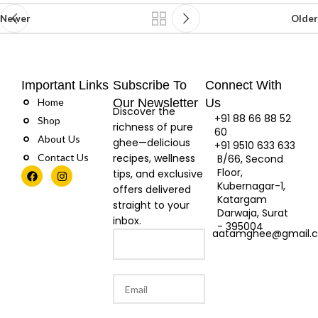
Newer
Older
Important Links
Subscribe To
Connect With
Home
Our Newsletter
Us
Discover the
+91 88 66 88 52
Shop
richness of pure
60
About Us
ghee—delicious
+91 9510 633 633
Contact Us
recipes, wellness
B/66, Second
Floor,
tips, and exclusive
Kubernagar-1,
offers delivered
Katargam
straight to your
Darwaja, Surat
inbox.
- 395004
aatamghee@gmail.