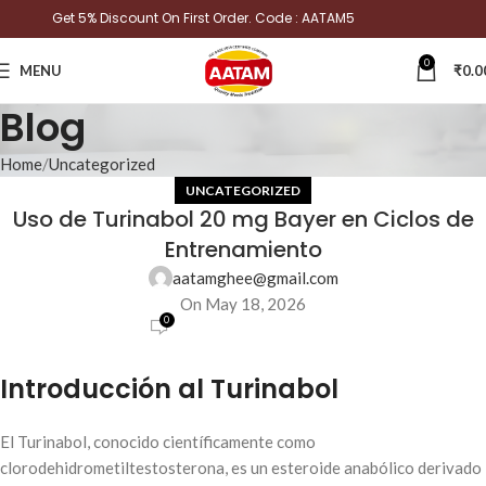
Get 5% Discount On First Order. Code : AATAM5
0
MENU
₹
0.0
Blog
Home
Uncategorized
UNCATEGORIZED
Uso de Turinabol 20 mg Bayer en Ciclos de
Entrenamiento
aatamghee@gmail.com
On May 18, 2026
0
Introducción al Turinabol
El Turinabol, conocido científicamente como
clorodehidrometiltestosterona, es un esteroide anabólico derivado