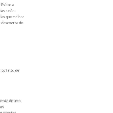
 Evitar a
tas e não
elas que melhor
a descoerta de
nto feito de
amente de uma
das
om apostas