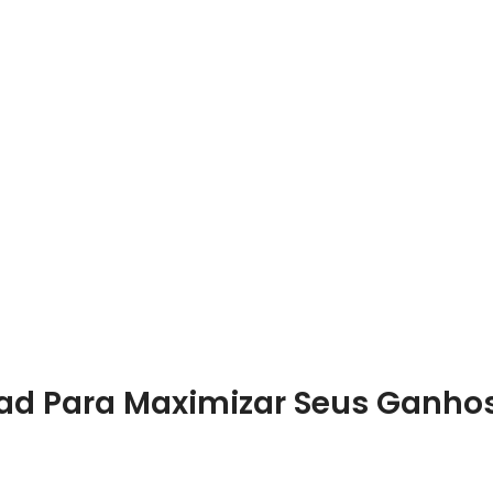
road Para Maximizar Seus Ganho