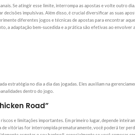
ais. Se atingir esse limite, interrompa as apostas e volte outro dia.
 decisões impulsivas. Além disso, é crucial diversificar as suas apos
erimente diferentes jogos e técnicas de apostas para encontrar aqu
nto, a adaptação bem-sucedida e a prática são efetivas ao envolver 
ada estratégia no dia a dia das jogadas. Eles auxiliam na gerenciame
 banalidades dentro do jogo.
Chicken Road”
s riscos e limitações importantes. Em primeiro lugar, depende inteir
cia de vitórias for interrompida prematuramente, você poderá ter per
apidamente esgotar o seu bankroll, especialmente se você começar c