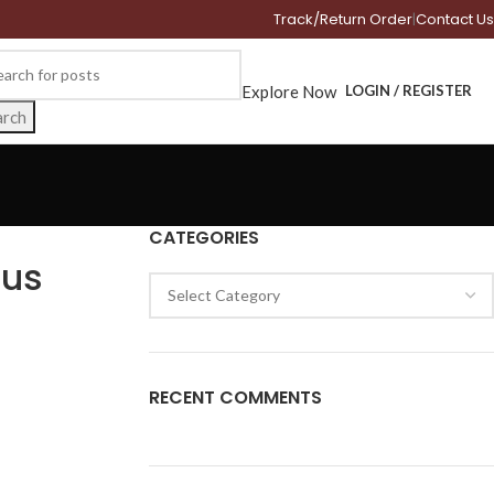
Track/Return Order
|
Contact Us
Explore Now
LOGIN / REGISTER
arch
CATEGORIES
eus
RECENT COMMENTS