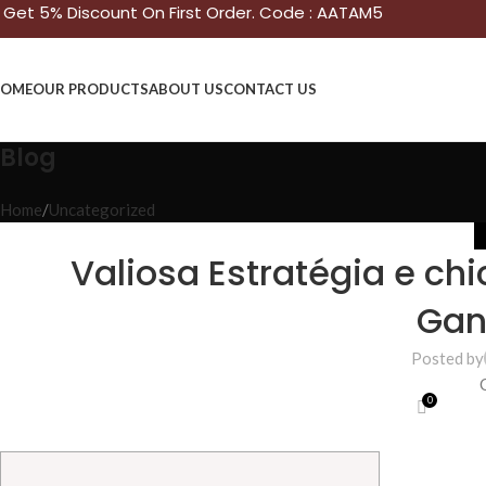
Get 5% Discount On First Order. Code : AATAM5
OME
OUR PRODUCTS
ABOUT US
CONTACT US
Blog
Home
Uncategorized
Valiosa Estratégia e ch
Gan
Posted by
0