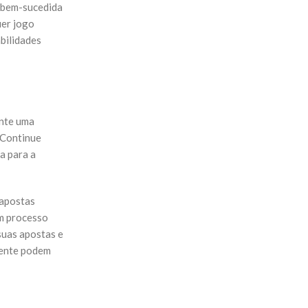
o bem-sucedida
uer jogo
bilidades
ente uma
 Continue
a para a
 apostas
um processo
suas apostas e
mente podem