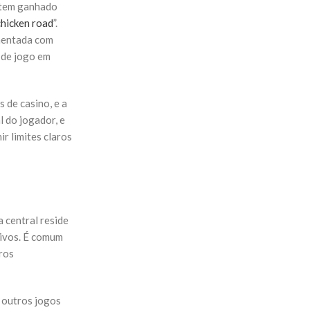
e tem ganhado
chicken road
”.
ementada com
 de jogo em
 de casino, e a
l do jogador, e
r limites claros
 central reside
tivos. É comum
ros
a outros jogos