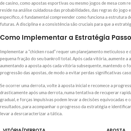
de casino, como apostas esportivas ou mesmo jogos de mesa com re
reside na análise cuidadosa das probabilidades, das regras do jogo 
específico, é fundamental compreender como funciona a estrutura d
futuras. A disciplina e a consistência são cruciais para que a estraté
Como Implementar a Estratégia Passo
Implementar a “chicken road” requer um planejamento meticuloso e d
pequena fração do seu bankroll total. Após cada vitória, aumente a
aumentando a aposta após cada vitória subsequente, mantendo o foc
progressão das apostas, de modo a evitar perdas significativas caso
Se ocorrer uma derrota, volte à aposta inicial e recomece a progres
drasticamente após uma derrota, numa tentativa de recuperar rapida
gradual, e forças impulsivas podem levar a decisões equivocadas e co
resultados, para acompanhar o progresso da estratégia e identifica
levar a desrcaracterizar a tática.
VITÓRIA/DERROTA
APOSTA