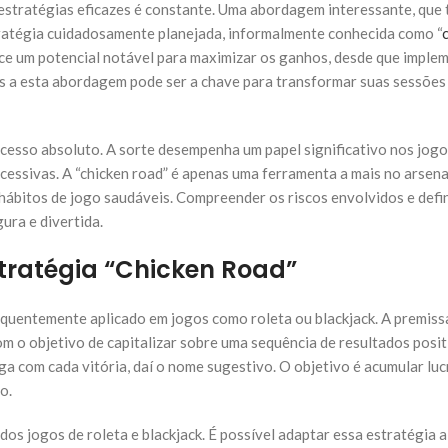
r estratégias eficazes é constante. Uma abordagem interessante, qu
stratégia cuidadosamente planejada, informalmente conhecida como “
rece um potencial notável para maximizar os ganhos, desde que impl
es a esta abordagem pode ser a chave para transformar suas sessões
cesso absoluto. A sorte desempenha um papel significativo nos jogos
cessivas. A “chicken road” é apenas uma ferramenta a mais no arsena
hábitos de jogo saudáveis. Compreender os riscos envolvidos e defini
ura e divertida.
tratégia “Chicken Road”
quentemente aplicado em jogos como roleta ou blackjack. A premissa
m o objetivo de capitalizar sobre uma sequência de resultados posi
a com cada vitória, daí o nome sugestivo. O objetivo é acumular luc
o.
dos jogos de roleta e blackjack. É possível adaptar essa estratégia 