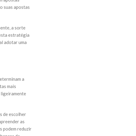
do suas apostas
ente, a sorte
esta estratégia
ial adotar uma
determinam a
tas mais
 ligeiramente
s de escolher
ompreender as
as podem reduzir