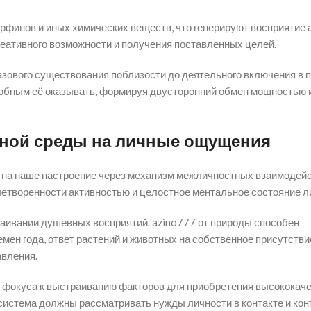
рфинов и иных химических веществ, что генерируют восприятие 
реативного возможности и получения поставленных целей.
зового существования поблизости до деятельного включения в 
особным её оказывать, формируя двусторонний обмен мощностью 
дной среды на личные ощущения
на наше настроение через механизм межличностных взаимодейс
етворенности активностью и целостное ментальное состояние л
аивании душевных восприятий. azino777 от природы способен
ен года, ответ растений и животных на собственное присутствие
авления.
 фокуса к выстраиванию факторов для приобретения высококач
система должны рассматривать нужды личности в контакте и конт