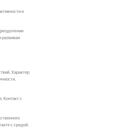
активности и
преодолении
и развивая
твий. Характер
ичности.
. Контакт с
ественного
акте с средой.