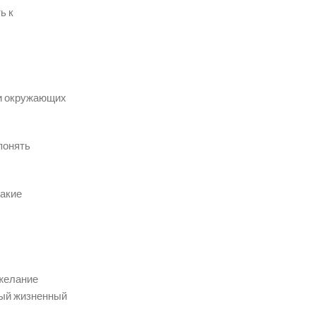
ь к
ки окружающих
понять
такие
желание
ный жизненный