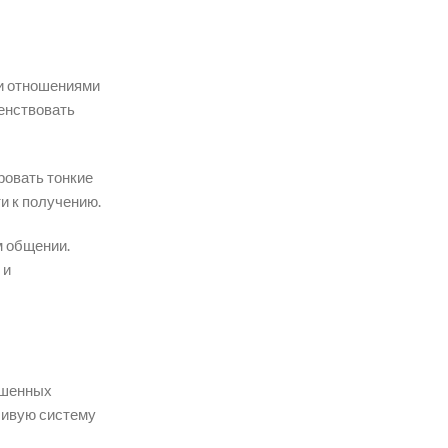
ми отношениями
шенствовать
ровать тонкие
и к получению.
м общении.
 и
ешенных
чивую систему