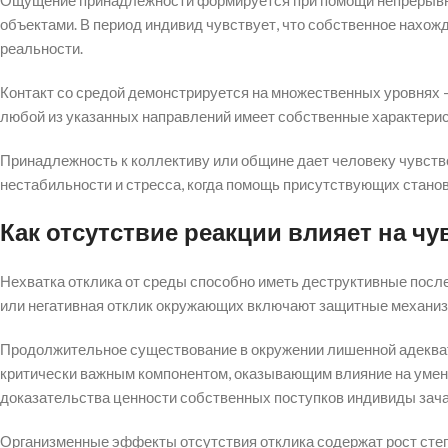
Ощущение принадлежности формируется при помощи непрерывн
объектами. В период индивид чувствует, что собственное нахожд
реальности.
Контакт со средой демонстрируется на множественных уровнях –
любой из указанных направлений имеет собственные характерист
Принадлежность к коллективу или общине дает человеку чувство
нестабильности и стресса, когда помощь присутствующих стано
Как отсутствие реакции влияет на ч
Нехватка отклика от среды способно иметь деструктивные посл
или негативная отклик окружающих включают защитные механизм
Продолжительное существование в окружении лишенной адекват
критически важным компонентом, оказывающим влияние на умен
доказательства ценности собственных поступков индивиды зача
Организменные эффекты отсутствия отклика содержат рост степе