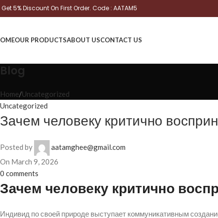
Get 5% Discount On First Order. Code : AATAM5
OME
OUR PRODUCTS
ABOUT US
CONTACT US
Blog
Home
Uncategorized
Uncategorized
Зачем человеку критично восприн
Posted by
aatamghee@gmail.com
On March 9, 2026
0
comments
Зачем человеку критично восп
Индивид по своей природе выступает коммуникативным создани