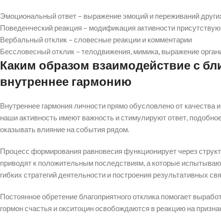
Эмоциональный ответ – выражение эмоций и переживаний други
Поведенческий реакция – модификация активности присутствующ
Вербальный отклик – словесные реакции и комментарии
Бессловесный отклик – телодвижения, мимика, выражение орган
Каким образом взаимодействие с б
внутреннее гармонию
Внутреннее гармония личности прямо обусловлено от качества и
наши активность имеют важность и стимулируют ответ, подобно
оказывать влияние на события рядом.
Процесс формирования равновесия функционирует через структу
приводят к положительным последствиям, а которые испытывают
гибких стратегий деятельности и построения результативных свя
Постоянное обретение благоприятного отклика помогает выработ
гормон счастья и окситоцин освобождаются в реакцию на призна