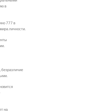
уральными
ию в
ино 777 в
мира личности.
енты
ии.
, безразличие
ыми.
новится
е
ет на