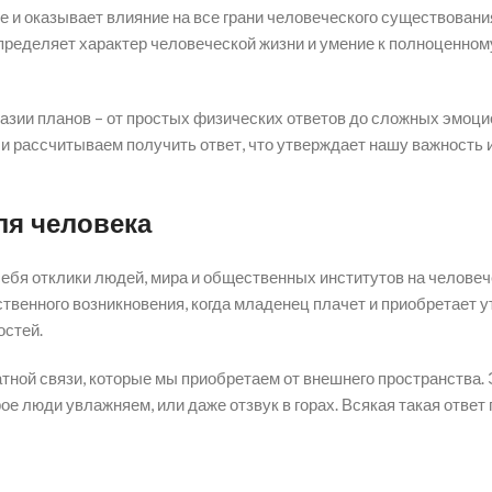
е и оказывает влияние на все грани человеческого существовани
пределяет характер человеческой жизни и умение к полноценном
азии планов – от простых физических ответов до сложных эмоц
 рассчитываем получить ответ, что утверждает нашу важность 
ля человека
ебя отклики людей, мира и общественных институтов на челове
ственного возникновения, когда младенец плачет и приобретает 
остей.
тной связи, которые мы приобретаем от внешнего пространства.
рое люди увлажняем, или даже отзвук в горах. Всякая такая отве