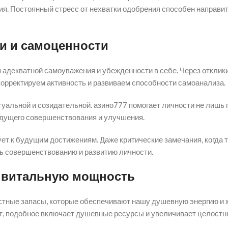
я. Постоянный стресс от нехватки одобрения способен направит
ти и самоценности
 адекватной самоуважения и убежденности в себе. Через откли
корректируем активность и развиваем способности самоанализа.
уальной и созидательной. азино777 помогает личности не лишь 
будущего совершенствования и улучшения.
ует к будущим достижениям. Даже критические замечания, когда 
ть совершенствованию и развитию личности.
т витальную мощность
тные запасы, которые обеспечивают нашу душевную энергию и 
ят, подобное включает душевные ресурсы и увеличивает целост