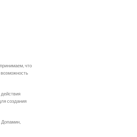
спринимаем, что
и возможность
 действия
для создания
 Допамин,