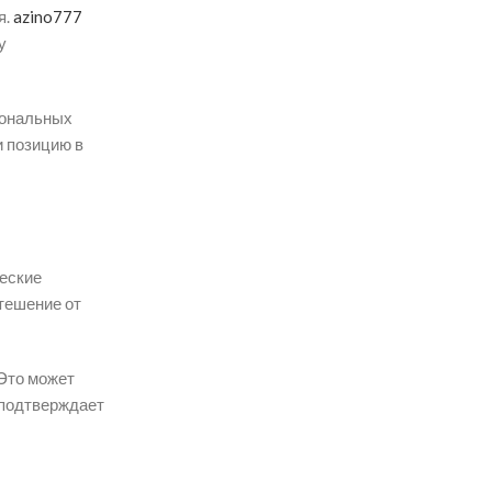
я.
azino777
у
иональных
и позицию в
ческие
утешение от
 Это может
т подтверждает