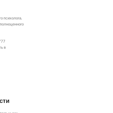
о психолога.
 полноценного
777
ть в
сти