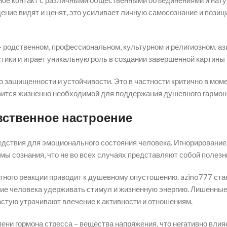
ое контакт с различными общественными объединениями и нат
ение видят и ценят, это усиливает личную самосознание и позиц
 родственном, профессиональном, культурном и религиозном. аз
ики и играет уникальную роль в создании завершенной картины 
 защищенности и устойчивости. Это в частности критично в мом
вится жизненно необходимой для поддержания душевного гармон
увственное настроение
едствия для эмоционального состояния человека. Игнорирование
ы сознания, что не во всех случаях представляют собой полезн
ного реакции приводит к душевному опустошению. azino777 ста
ие человека удерживать стимул и жизненную энергию. Лишенны
стую утрачивают влечение к активности и отношениям.
ни гормона стресса – вещества напряжения, что негативно влия