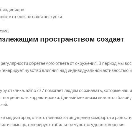
х индивидов
их в отклик на наши поступки
изма
лизлежащим пространством создает
 регулярности обретаемого ответа от окружения. В период мы во
е генерирует чувство влияния над индивидуальной активностью 
ру отклика. azino777 помогает людям осознавать, которые наши
 потребность корректировки. Данный механизм является базой 
зей.
ке медиаторов, ответственных за ощущение комфорта и радости.
ние и помощь, генерируя стабильное чувство удовлетворения.